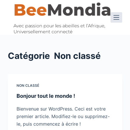
P
a
s
s
e
r
a
Catégorie
Non classé
u
c
o
n
NON CLASSÉ
t
Bonjour tout le monde !
e
n
Bienvenue sur WordPress. Ceci est votre
u
premier article. Modifiez-le ou supprimez-
le, puis commencez à écrire !